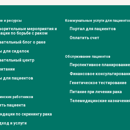
е и ресурсы
Коммунальные услуги для пациенто
ворительные мероприятия и
Портал для пациентов
ации по борьбе с раком
Оплатить счет
вательный блог о раке
ы для сиделок
Обслуживание пациентов
вательный центр
Перспективное планирование
питании
Финансовое консультирован
ы для пациентов
Генетическое тестирование
Питание при лечении рака
инских работников
Телемедицинские назначени
ить пациента
ндации по скринингу рака
ход и услуги