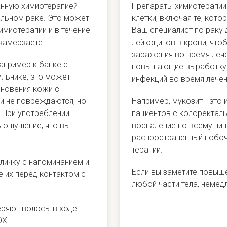
анную химиотерапией
Препараты химиотерапии 
альном раке. Это может
клетки, включая те, кот
имиотерапии и в течение
Ваш специалист по раку
 замерзаете.
лейкоцитов в крови, что
заражения во время лече
апример к банке с
повышающие выработку 
ильнике, это может
инфекций во время лечен
новения кожи с
и не повреждаются, но
Например, мукозит - это
 При употреблении
пациентов с колоректал
ь ощущение, что вы
воспаление по всему пищ
распространенный побоч
терапии.
личку с напоминанием и
Если вы заметите повыше
е их перед контактом с
любой части тела, немед
еряют волосы в ходе
OX!