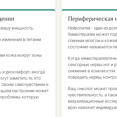
дении
Периферическая 
 вашу внешность:
Нейропатия - один из до
Химиотерапия может пор
 изменения в питании
спинным мозгом и кожей,
состояние называется п
пии кожа вокруг зоны
Когда химиотерапевтиче
сенсорные нервы ног и 
онемение в конечностях
ь и дискомфорт, иногда
повредить нервы, контр
гут заметить те, кто
а своим самочувствием и
Ваш онколог может пров
 вашем настроении может
чувствительность, а так
 проблемы, которую
визуализационные иссле
врач назначит индивидуа