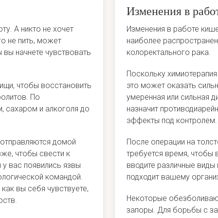
Изменения в рабо
у. А никто не хочет
Изменения в работе кишеч
го не пить, может
наиболее распространен
ы вы начнете чувствовать
колоректального рака.
Поскольку химиотерапия 
пищи, чтобы восстановить
это может оказать сильн
ролитов. По
умеренная или сильная 
, сахаром и алкоголя до
назначит противодиарей
эффекты под контролем
 отправляются домой
После операции на толс
же, чтобы свести к
требуется время, чтобы 
 у вас появились язвы
вводите различные виды 
ологической командой.
подходит вашему орган
как вы себя чувствуете,
Некоторые обезболивающ
рств.
запоры. Для борьбы с з