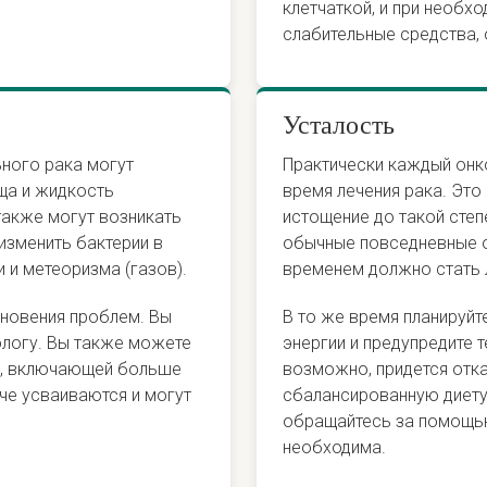
клетчаткой, и при необхо
слабительные средства, 
Усталость
ьного рака могут
Практически каждый онк
ища и жидкость
время лечения рака. Это 
также могут возникать
истощение до такой степ
изменить бактерии в
обычные повседневные о
 и метеоризма (газов).
временем должно стать 
кновения проблем. Вы
В то же время планируйт
логу. Вы также можете
энергии и предупредите т
ы, включающей больше
возможно, придется отка
че усваиваются и могут
сбалансированную диету,
обращайтесь за помощью
необходима.