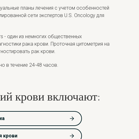
уальные планы лечения с учетом особенностей
ированной сети экспертов U.S. Oncology для
rs - один из немногих общественных
агностики рака крови. Проточная цитометрия на
гностировать рак крови.
о в течение 24-48 часов.
ний крови включают:
ма
я крови