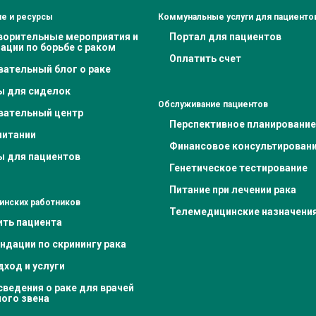
е и ресурсы
Коммунальные услуги для пациенто
ворительные мероприятия и
Портал для пациентов
ации по борьбе с раком
Оплатить счет
вательный блог о раке
ы для сиделок
Обслуживание пациентов
вательный центр
Перспективное планирование
питании
Финансовое консультирован
ы для пациентов
Генетическое тестирование
Питание при лечении рака
инских работников
Телемедицинские назначени
ить пациента
ндации по скринингу рака
ход и услуги
ведения о раке для врачей
ного звена