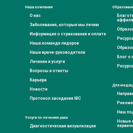
Наша компания
Образовани
О нас
Благот
аффили
Заболевания, которые мы лечим
Образо
Информация о страховании и оплате
Ресурс
Наша команда лидеров
Образо
Наши врачи-руководители
Блог о 
Лечение и услуги
Ресурс
Вопросы и ответы
Карьера
Для медиц
Новости
Направ
Протокол заседания IBC
Рекоме
Наш под
Услуги по лечению рака
Новые с
первич
Диагностическая визуализация