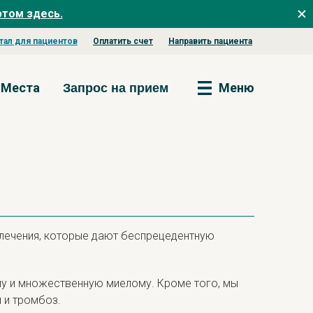
этом здесь.
тал для пациентов
Оплатить счет
Направить пациента
Места
Меню
Запрос на прием
лечения, которые дают беспрецедентную
у и множественную миелому. Кроме того, мы
 и тромбоз.