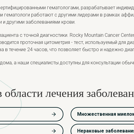
сертифицированными гематологами, разрабатывает индивид
и гематологи работают с другими лидерами в рамках аффил
и и другими заболеваниями крови.
циента с точной диагностики. Rocky Mountain Cancer Cente
оводится проточная цитометрия - тест, используемый для ди
 в течение 24 часов, что позволяет быстро и надежно диа
ома, а наши специалисты доступны для консультации обычн
 области лечения заболева
Множественная миело
Нераковые заболевани