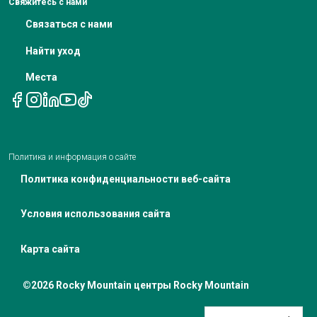
Свяжитесь с нами
Уведомление о недискриминации
Связаться с нами
Телемедицинские назначения
Уведомление о политике конфиденциальности
Найти уход
Места
Политика и информация о сайте
Политика конфиденциальности веб-сайта
Условия использования сайта
Карта сайта
©2026 Rocky Mountain центры Rocky Mountain