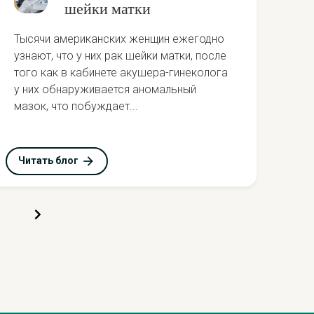
шейки матки
Рак
Тысячи американских женщин ежегодно
онк
узнают, что у них рак шейки матки, после
поч
того как в кабинете акушера-гинеколога
Одн
у них обнаруживается аномальный
Сое
мазок, что побуждает...
Читать блог
Чит