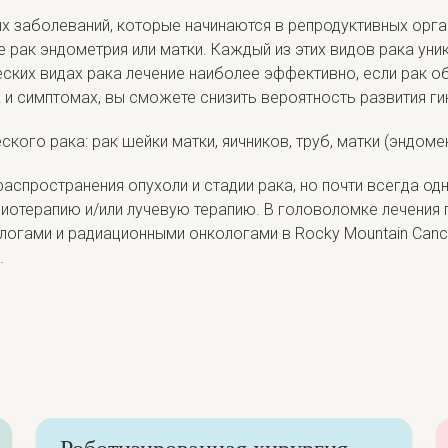
ых заболеваний, которые начинаются в репродуктивных орга
же рак эндометрия или матки. Каждый из этих видов рака уни
еских видах рака лечение наиболее эффективно, если рак о
и симптомах, вы сможете снизить вероятность развития ги
ого рака: рак шейки матки, яичников, труб, матки (эндоме
 распространения опухоли и стадии рака, но почти всегда од
иотерапию и/или лучевую терапию. В головоломке лечения 
логами и радиационными онкологами в Rocky Mountain Canc
.