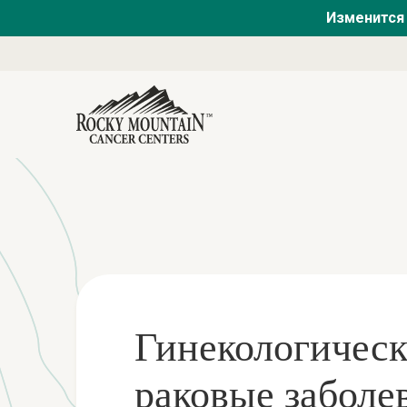
Изменится 
Гинекологичес
раковые заболе