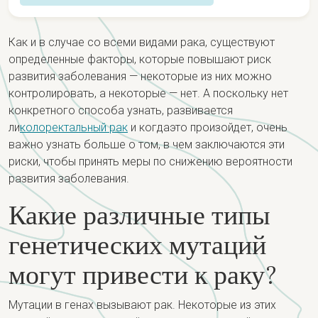
Обзор
Как и в случае со всеми видами рака, существуют
Обнаружение и диагностика
определенные факторы, которые повышают риск
развития заболевания — некоторые из них можно
Факторы риска и генетика
Постановка и типы
контролировать, а некоторые — нет. А поскольку нет
конкретного способа узнать, развивается
Скрининг
Инсценировка
Лечение
ли
колоректальный рак
и когда
это произойдет
, очень
Признаки и симптомы
важно узнать больше о том, в чем заключаются эти
Типы
Команда по лечению колоректального рака
риски, чтобы принять меры по снижению вероятности
Недавно поставили диагноз?
Рецидивирующий колоректальный рак
развития заболевания.
Варианты лечения
Какие различные типы
Хирургия
генетических мутаций
Лечение по стадиям
Побочные эффекты лечения
могут привести к раку?
Мутации в генах вызывают рак. Некоторые из этих