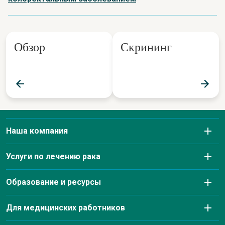
Обзор
Скрининг
Наша компания
О нас
Услуги по лечению рака
Заболевания, которые мы лечим
Диагностическая визуализация
Образование и ресурсы
Информация о страховании и оплате
Лабораторные услуги
Благотворительные мероприятия и аффилиации по
Для медицинских работников
Our Leadership Team
борьбе с раком
Аптека