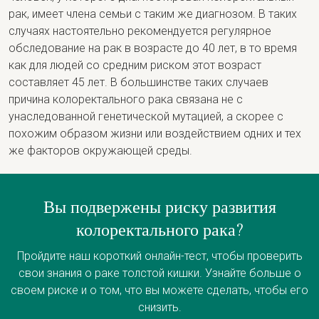
рак, имеет члена семьи с таким же диагнозом. В таких
случаях настоятельно рекомендуется регулярное
обследование на рак в возрасте до 40 лет, в то время
как для людей со средним риском этот возраст
составляет 45 лет. В большинстве таких случаев
причина колоректального рака связана не с
унаследованной генетической мутацией, а скорее с
похожим образом жизни или воздействием одних и тех
же факторов окружающей среды.
Вы подвержены риску развития
колоректального рака?
Пройдите наш короткий онлайн-тест, чтобы проверить
свои знания о раке толстой кишки. Узнайте больше о
своем риске и о том, что вы можете сделать, чтобы его
снизить.