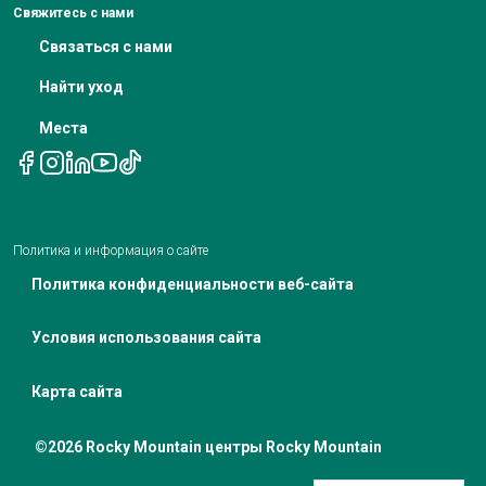
Питание при лечении рака
Свяжитесь с нами
Уведомление о недискриминации
Связаться с нами
Телемедицинские назначения
Уведомление о политике конфиденциальности
Найти уход
Места
Политика и информация о сайте
Политика конфиденциальности веб-сайта
Условия использования сайта
Карта сайта
©2026 Rocky Mountain центры Rocky Mountain