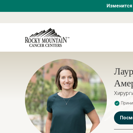
Изменится 
Лаур
Амер
Хирург
Прини
Посм