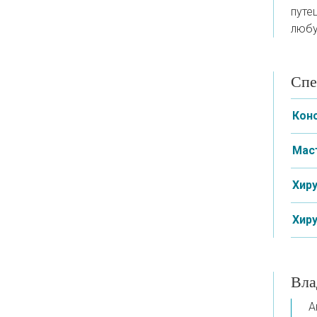
путе
любу
Спе
Кон
Мас
Хир
Хир
Вла
А