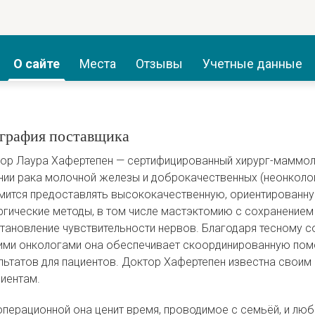
О сайте
Места
Отзывы
Учетные данные
графия поставщика
ор Лаура Хафертепен — сертифицированный хирург-маммол
нии рака молочной железы и доброкачественных (неонколо
мится предоставлять высококачественную, ориентированну
ргические методы, в том числе мастэктомию с сохранением
тановление чувствительности нервов. Благодаря тесному с
ими онкологами она обеспечивает скоординированную пом
льтатов для пациентов. Доктор Хафертепен известна свои
циентам.
операционной она ценит время, проводимое с семьёй, и люб