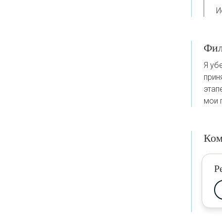
И
Фил
Я уб
прин
этап
мои 
Ком
Р