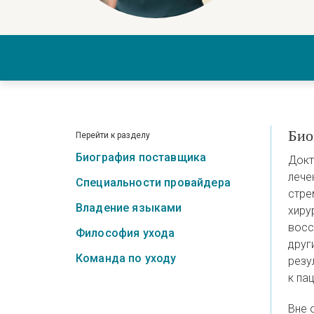
Био
Перейти к разделу
Биография поставщика
Докт
лече
Специальности провайдера
стре
Владение языками
хиру
восс
Философия ухода
друг
Команда по уходу
резу
к па
Вне 