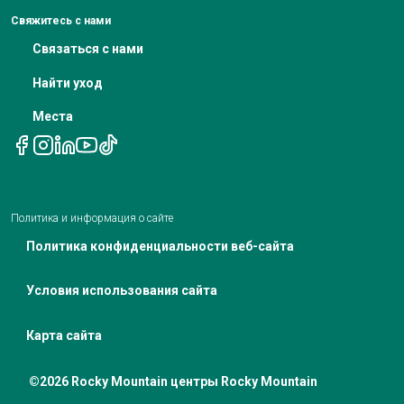
Питание при лечении рака
Свяжитесь с нами
Уведомление о недискриминации
Связаться с нами
Телемедицинские назначения
Уведомление о политике конфиденциальности
Найти уход
Места
Политика и информация о сайте
Политика конфиденциальности веб-сайта
Условия использования сайта
Карта сайта
©2026 Rocky Mountain центры Rocky Mountain