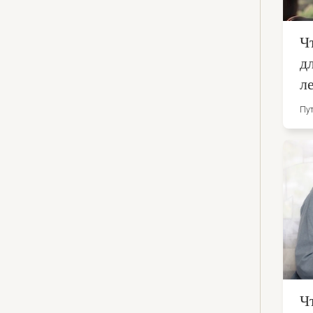
Ч
д
л
Пут
Ч