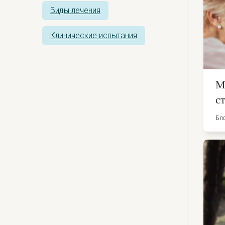
Виды лечения
Клинические испытания
М
с
Бл