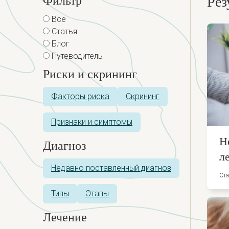
Фильтр
Рез
Все
Статья
Блог
Путеводитель
Риски и скрининг
Факторы риска
Скрининг
Признаки и симптомы
Н
Диагноз
л
Недавно поставленный диагноз
Ста
Типы
Этапы
Лечение