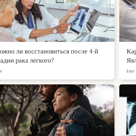
ожно ли восстановиться после 4-й
Ка
тадии рака легкого?
Явл
ог
Блог