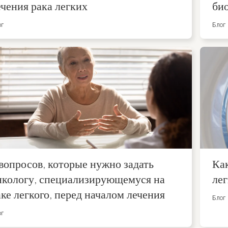
ечения рака легких
био
ог
Блог
 вопросов, которые нужно задать
Как
нкологу, специализирующемуся на
ле
аке легкого, перед началом лечения
Блог
ог