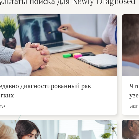
ультаты поиска для Newly Diagnosed
едавно диагностированный рак
Что
егких
узе
тья
Блог