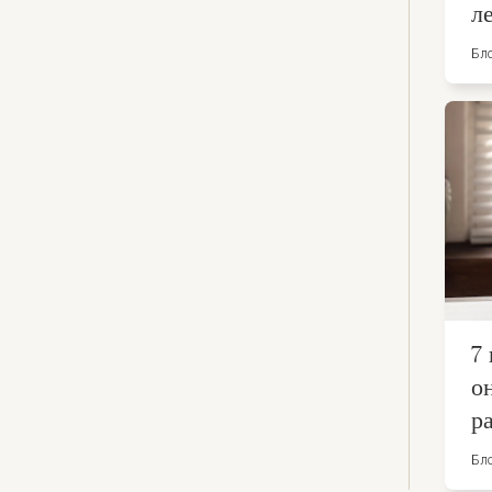
л
Бл
7
о
р
Бл