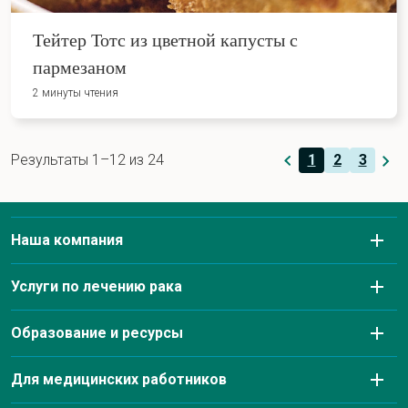
Тейтер Тотс из цветной капусты с
пармезаном
2 минуты чтения
Результаты 1–12 из 24
1
2
3
Наша компания
О нас
Услуги по лечению рака
Заболевания, которые мы лечим
Диагностическая визуализация
Образование и ресурсы
Информация о страховании и оплате
Лабораторные услуги
Благотворительные мероприятия и аффилиации по
Для медицинских работников
Наша команда лидеров
борьбе с раком
Аптека